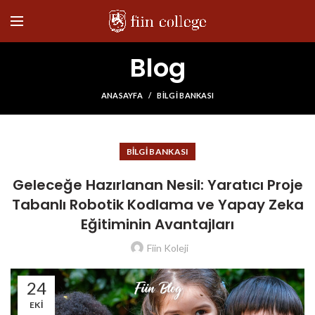
Blog
ANASAYFA
BILGI BANKASI
BILGI BANKASI
Geleceğe Hazırlanan Nesil: Yaratıcı Proje
Tabanlı Robotik Kodlama ve Yapay Zeka
Eğitiminin Avantajları
Fiin Koleji
24
EKI