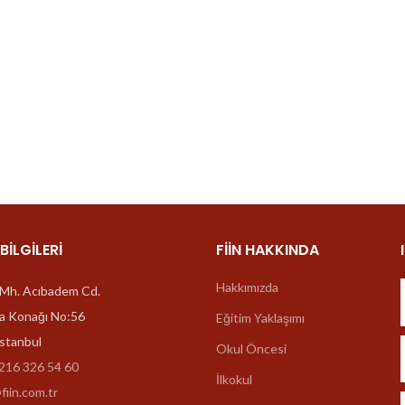
le desteklenmektedir.
iz, kulüp çalışmaları ve
el potansiyellerini en üst düzeyde
 BILGILERI
FIIN HAKKINDA
Hakkımızda
Mh. Acıbadem Cd.
a Konağı No:56
Eğitim Yaklaşımı
İstanbul
Okul Öncesi
216 326 54 60
İlkokul
fiin.com.tr