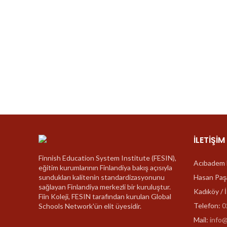
raporlanmakta ve ailelerle paylaşılan geri bildirim raporları i
Belirlenen ilgi ve yetenek alanları doğrultusunda öğrencilerim
zenginleştirilmiş öğrenme ortamları ile desteklenerek bireys
geliştirme fırsatı bulmaktadır.
İLETIŞIM
Finnish Education System Institute (FESIN),
Acıbadem 
eğitim kurumlarının Finlandiya bakış açısıyla
sundukları kalitenin standardizasyonunu
Hasan Paş
sağlayan Finlandiya merkezli bir kuruluştur.
Kadıköy / 
Fiin Koleji, FESIN tarafından kurulan Global
Telefon:
0
Schools Network'ün elit üyesidir.
Mail:
info@